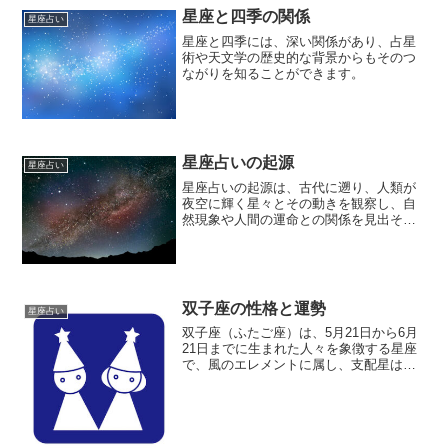
星座と四季の関係
星座占い
星座と四季には、深い関係があり、占星
術や天文学の歴史的な背景からもそのつ
ながりを知ることができます。
星座占いの起源
星座占い
星座占いの起源は、古代に遡り、人類が
夜空に輝く星々とその動きを観察し、自
然現象や人間の運命との関係を見出そう
とした時代に始まります。
双子座の性格と運勢
星座占い
双子座（ふたご座）は、5月21日から6月
21日までに生まれた人々を象徴する星座
で、風のエレメントに属し、支配星は
「水星」です。