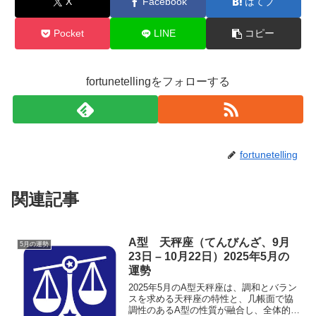
X
Facebook
はてブ
Pocket
LINE
コピー
fortunetellingをフォローする
fortunetelling
関連記事
A型 天秤座（てんびんざ、9月
5月の運勢
23日 – 10月22日）2025年5月の
運勢
2025年5月のA型天秤座は、調和とバラン
スを求める天秤座の特性と、几帳面で協
調性のあるA型の性質が融合し、全体的に