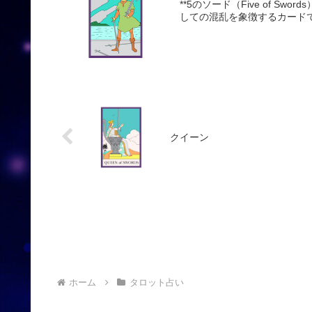
**5のソード（Five of 
しての混乱を象徴するカード
クイーン
ホーム
タロット占い