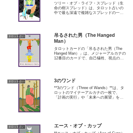
ツリー・オブ・ライフ・スプレッド（生
命の樹スプレッド）は、タロット占いの
中で最も深遠で複雑なスプレッドの一つ
であり、カバラの「生命の樹」の原理に
基づいています。
吊るされた男（The Hanged
タロット占い
Man）
タロットカードの「吊るされた男（The
Hanged Man）」は、メジャーアルカナの
12番目のカードで、自己犠牲、視点の変
化、忍耐、そして一時的な停滞を象徴し
ています。
3のワンド
タロット占い
**3のワンド（Three of Wands）**は、タ
ロットのマイナーアルカナの一枚で、
「計画の実行」や「未来への展望」を象
徴します。
エース・オブ・カップ
タロット占い