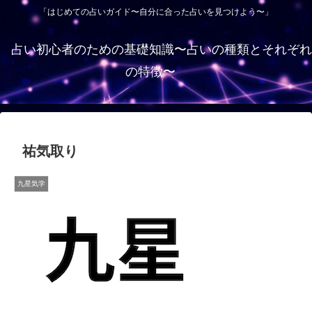
「はじめての占いガイド〜自分に合った占いを見つけよう〜」
占い初心者のための基礎知識〜占いの種類とそれぞれ
の特徴〜
祐気取り
九星気学