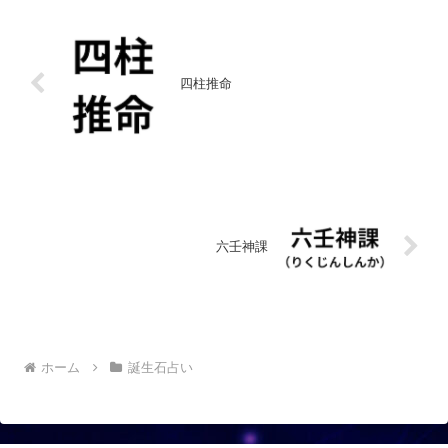
四柱推命
六壬神課
ホーム
誕生石占い