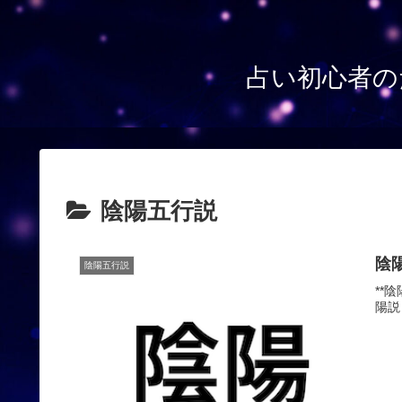
占い初心者の
陰陽五行説
陰
陰陽五行説
**
陽説