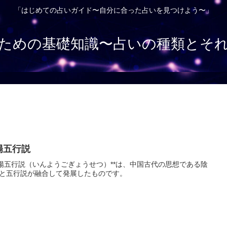
「はじめての占いガイド〜自分に合った占いを見つけよう〜」
ための基礎知識〜占いの種類とそ
陽五行説
陰陽五行説（いんようごぎょうせつ）**は、中国古代の思想である陰
と五行説が融合して発展したものです。